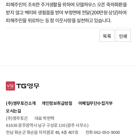
피해주민의 조속한 주거생활을 위하여 모델하우스 오픈 축하화환을
받지 않고 백미와 생필품을 받아 부항면에 전달(200만원 상당)하여
피해주민을 위로하는 등 참 이웃사랑을 실천하고 있습니다.
목록
인쇄
(주)영무토건소개
개인정보취급방침
이메일무단수집거부
오시는길
(주)영무토건
대표 박헌택
61636 광주광역시 남구 구성로 130 (광주 사무소)
전남 화순군 화순읍 자치샘로 48, 4층 407호
전화 062-650-9000